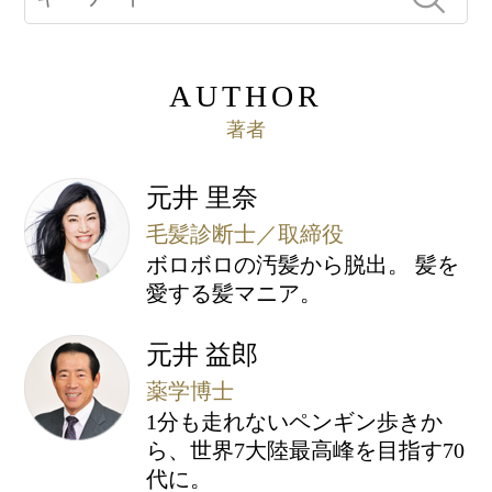
AUTHOR
著者
元井 里奈
毛髪診断士／取締役
ボロボロの汚髪から脱出。 髪を
愛する髪マニア。
元井 益郎
薬学博士
1分も走れないペンギン歩きか
ら、世界7大陸最高峰を目指す70
代に。