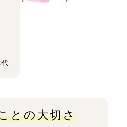
。
0代
ことの大切さ