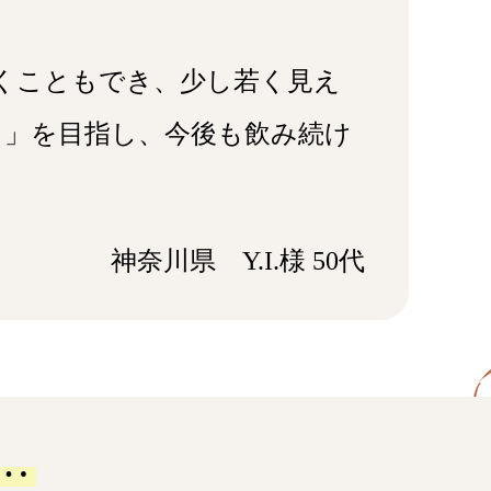
くこともでき、少し若く⾒え
カ」を⽬指し、今後も飲み続け
神奈川県 Y.I.様 50代
…